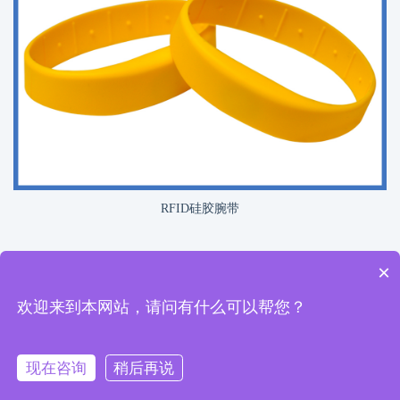
RFID硅胶腕带
×
©深圳市华芯兆业科技有限公司All Rights Reserved
粤ICP备19128421
欢迎来到本网站，请问有什么可以帮您？
号
现在咨询
稍后再说
在线咨询
网站首页
电话咨询
QQ咨询
联系我们