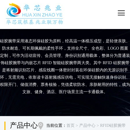
硅胶腕带采用液态环保硅胶为原料，经高温一体模压成型，是轻便亲肤、
防水耐造、可长期佩戴的柔性手环，支持全尺寸、全色彩、LOGO 图案
定制，可作为活动宣传、会员管理、身份识别通用载体，整体分为普通装
饰硅胶腕带与内嵌芯片 RFID 智能硅胶腕带两大类。其中 RFID 硅胶腕带
是将射频识别芯片、感应线圈一体密封封装在环保硅胶内的无源识别手
环，无需充电，依靠读卡器射频感应供电，可实现无接触快速身份识别、
权限开门、储值消费、票务核验，凭借柔软防水、亲肤耐用的特性，成为
文旅、健身、酒店、医疗场景主流一卡通载体。
产品中心
当前位置：
首页
> 产品中心
> RFID硅胶腕带