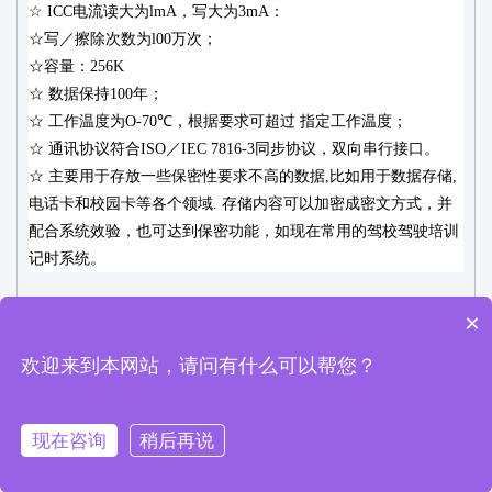
☆ ICC电流读大为lmA，写大为3mA：
☆写／擦除次数为l00万次；
☆
容量：
256K
☆ 数据保持100年；
☆ 工作温度为O-70℃，根据要求可超过 指定工作温度；
☆ 通讯协议符合ISO／IEC 7816-3同步协议，双向串行接口。
☆ 主要用于存放一些保密性要求不高的数据,比如用于数据存储,
电话卡和校园卡等各个领域. 存储内容可以加密成密文方式，并
配合系统效验，也可达到保密功能，如现在常用的驾校驾驶培训
记时系统。
×
©深圳市华芯兆业科技有限公司All Rights Reserved
粤ICP备19128421
欢迎来到本网站，请问有什么可以帮您？
号
现在咨询
稍后再说
在线咨询
网站首页
电话咨询
QQ咨询
联系我们