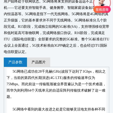
用户始终处于联网状态。5G网络将来支持的设备远远不止是智能手
机——它还要支持智能手表、健身腕带、智能家庭设备如鸟巢式室
内恒温器等。5G网络是指下一代无线网络。5G网络将是4G网络的真
正升级版，它的基本要求并不同于无线网络。5G网络标准分几个阶
段完成。R15阶段，完成独立组网的5G标准(SA)，支持增强移动宽带
和低时延高可靠物联网，完成网络接口协议。R16阶段，完成满足
ITU（国际电信联盟）全部要求的完整的5G标准。整个5G标准在ITU
会议上全面通过，5G技术标准由3GPP确定之后，也会经过ITU国际
电信联盟认定。
产品参数
产品图片
5G
网络已成功在
28
千兆赫
(GHz)
波段下达到了
1Gbps
，相比之
下，当前的第四代长期演进
(4G LTE)
服务的传输速率仅为
75Mbps
。而此前这一传输瓶颈被业界普遍认为是一个技术难题，
而
华为
则利用
64
个天线单元的自适应阵列传输技术破解了这一难
题。
5G
网络中看到的最大改进之处是它能够灵活地支持各种不同