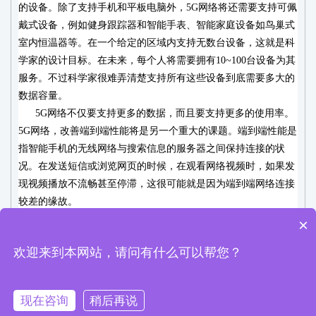
的设备。除了支持手机和平板电脑外，
5G
网络将还需要支持可佩
戴式设备，例如健身跟踪器和智能手表、智能家庭设备如鸟巢式
室内恒温器等。在一个给定的区域内支持无数台设备，这就是科
学家的设计目标。在未来，每个人将需要拥有
10~100
台设备为其
服务。不过科学家很难弄清楚支持所有这些设备到底需要多大的
数据容量。
5G
网络不仅要支持更多的数据，而且要支持更多的使用率。
5G
网络，改善端到端性能将是另一个重大的课题。端到端性能是
指智能手机的无线网络与搜索信息的服务器之间保持连接的状
况。在发送短信或浏览网页的时候，在观看网络视频时，如果发
现视频播放不流畅甚至停滞，这很可能就是因为端到端网络连接
较差的缘故。
×
©深圳市华芯兆业科技有限公司All Rights Reserved
粤ICP备19128421
欢迎来到本网站，请问有什么可以帮您？
号
现在咨询
稍后再说
在线咨询